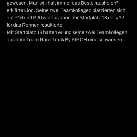
gewesen. Man will halt immer das Beste rausholen"
erklärte Lion. Seine zwei Teamkollegen platzierten sich
auf P16 und P20 woraus dann der Startplatz 18 der #32
für das Rennen resultierte.
Mit Startplatz 18 hatten er und seine zwei Teamkollegen
aus dem Team Race Track By KIRCH eine schwierige
Ausgangslage, mitten im Feld, für das Rennen. Nach
Besprechung und einer Strategie übernahm Lions
Fahrerkollege Pesin den Start bis zum
Pflichtboxenstopp. Im Anschluss übernahm der
Rottweiler den Sportwagen und machte mit einer
beeindruckenden Aufholjagd 15 Plätze gut und übergab
an Jung auf Rang sieben Gesamt und P1 in der Klasse.
Nachdem seine Fahrerkollegen jeder zwei Einsätze im
Rennen hatte durfte Düker dann nochmals ran und zeigte
eine starke Endphase die leider noch wegen eines
Boxenstopp-Vergehens mit einer STOP & GO #32 Strafe
belegt wurde. Nach vier Stunden wurde Lion Düker und
sein Team im stark besetzten Feld dann verdient als