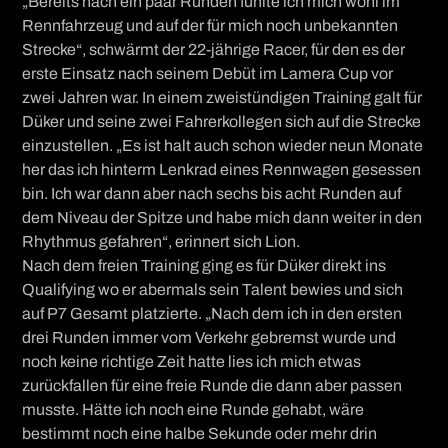
„Bereits nach ein paar Runden fühlte ich mich wohl im
Rennfahrzeug und auf der für mich noch unbekannten
Strecke“, schwärmt der 22-jährige Racer, für den es der
erste Einsatz nach seinem Debüt im Lamera Cup vor
zwei Jahren war. In einem zweistündigen Training galt für
Düker und seine zwei Fahrerkollegen sich auf die Strecke
einzustellen. „Es ist halt auch schon wieder neun Monate
her das ich hinterm Lenkrad eines Rennwagen gesessen
bin. Ich war dann aber nach sechs bis acht Runden auf
dem Niveau der Spitze und habe mich dann weiter in den
Rhythmus gefahren“, erinnert sich Lion.
Nach dem freien Training ging es für Düker direkt ins
Qualifying wo er abermals sein Talent bewies und sich
auf P7 Gesamt platzierte. „Nach dem ich in den ersten
drei Runden immer vom Verkehr gebremst wurde und
noch keine richtige Zeit hatte lies ich mich etwas
zurückfallen für eine freie Runde die dann aber passen
musste. Hätte ich noch eine Runde gehabt, wäre
bestimmt noch eine halbe Sekunde oder mehr drin